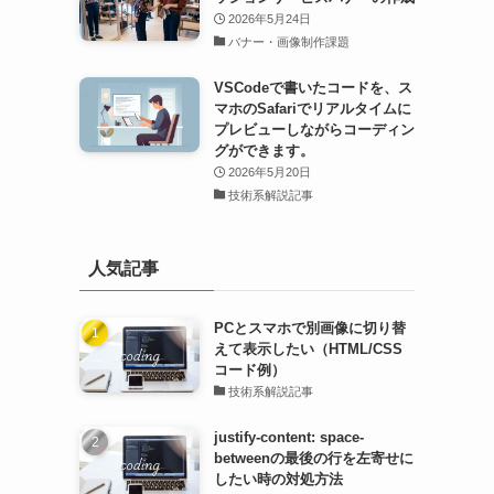
2026年5月24日
バナー・画像制作課題
VSCodeで書いたコードを、ス
マホのSafariでリアルタイムに
プレビューしながらコーディン
グができます。
2026年5月20日
技術系解説記事
人気記事
PCとスマホで別画像に切り替
えて表示したい（HTML/CSS
コード例）
技術系解説記事
justify-content: space-
betweenの最後の行を左寄せに
したい時の対処方法