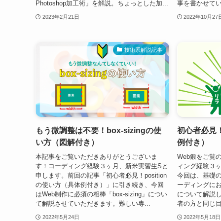
Photoshop加工術」を解説。ちょっとした加...
事を書かせてい
2023年2月21日
2022年10月27
技術系解説記事
もう微調整は不要！box-sizingの使
初心者必見！
い方（図解付き）
例付き）
本記事をご覧いただきありがとうございま
Web鍛をご覧
す！コーディング経験３ヶ月、新米実習生Sと
ィング経験３
申します。前回の記事「初心者必見！position
今回は、基礎
の使い方（具体例付き）」に引き続き、今回
ーディングにおい
はWeb制作に必須の相棒「box-sizing」につい
について解説
て解説させていただきます。難しい専...
者の方と同じ目
2022年5月24日
2022年5月18日