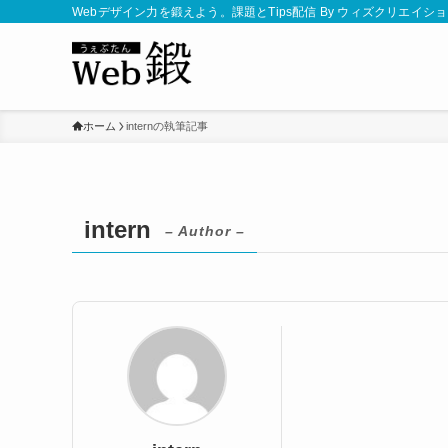
Webデザイン力を鍛えよう。課題とTips配信 By ウィズクリエイシ
ホーム
internの執筆記事
intern
– Author –