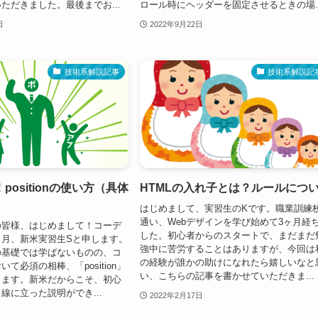
ただきました。最後までお...
ロール時にヘッダーを固定させるときの場..
日
2022年9月22日
技術系解説記事
技術系解説記
positionの使い方（具体
HTMLの入れ子とは？ルールにつ
はじめまして、実習生のKです。職業訓練
通い、Webデザインを学び始めて3ヶ月経
の皆様、はじめまして！コーデ
した。初心者からのスタートで、まだまだ
ヶ月、新米実習生Sと申します。
強中に苦労することはありますが、今回は
の基礎では学ばないものの、コ
の経験が誰かの助けになれたら嬉しいなと
て必須の相棒、「position」
い、こちらの記事を書かせていただきま...
します。新米だからこそ、初心
線に立った説明ができ...
2022年2月17日