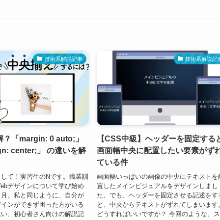
技術系解説記事
技術系解説記
margin: 0 auto;」
【CSS中級】ヘッダーを固定する
ign: center;」 の違いを解
画面幅中央に配置したい要素がず
ている件
まして！実習生のNです。職業訓
画面幅いっぱいの画像の中央にテキストを
ebデザインについて学び始め
置したメインビジュアルをデザインしまし
ヶ月。私と同じように、自分が
た。でも、ヘッダーを固定させる記述をす
ザインができず困った方がいる
と、中央からテキストがずれてしまいます
思い、初心者さん向けの解説記
どうすればいいですか？ 今回のような、