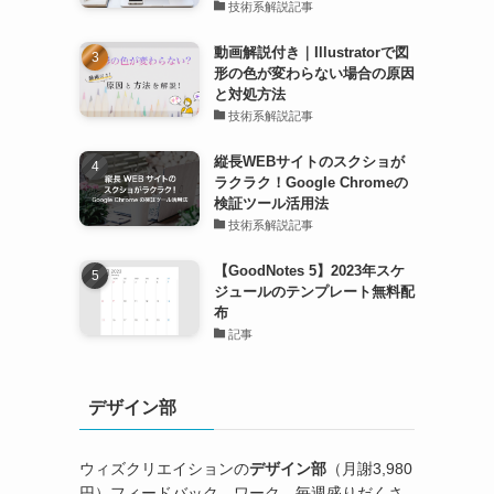
技術系解説記事
動画解説付き｜Illustratorで図
形の色が変わらない場合の原因
と対処方法
技術系解説記事
縦長WEBサイトのスクショが
ラクラク！Google Chromeの
検証ツール活用法
技術系解説記事
【GoodNotes 5】2023年スケ
ジュールのテンプレート無料配
布
記事
デザイン部
ウィズクリエイションの
デザイン部
（月謝3,980
円）フィードバック、ワーク、毎週盛りだくさ