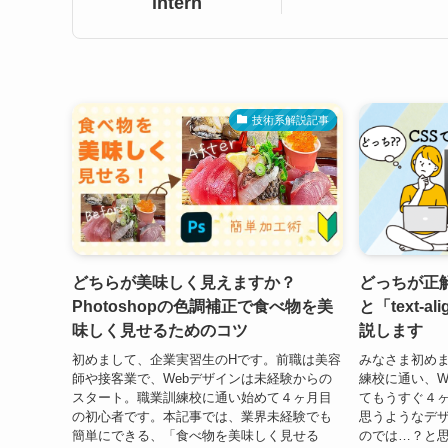
intern
技術系解説記事
どちらが美味しく見えますか？
どっちが正解？「
Photoshopの色調補正で食べ物を美
と「text-al
味しく見せるためのコツ
説します
初めまして、企業実習生のHです。前職は美容
みなさま初め
師や接客業で、Webデザインは未経験からの
練校に通い、W
スタート。職業訓練校に通い始めて４ヶ月目
てもうすぐ４
の初心者です。本記事では、業界未経験でも
思うようなデ
簡単にできる、「食べ物を美味しく見せる
のでは…？と