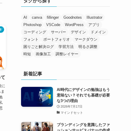
タグから探す
.
AI
canva
fillinger
Goodnotes
Illustrator
Photoshop
VSCode
WordPress
アプリ
事
コーディング
サーバー
デザイン
ドメイン
フォント
ポートフォリオ
マークダウン
困りごと解決ログ
学習方法
明るさ調整
時短
画像加工
調整レイヤー
新着記事
いて
校に
AI時代にデザインの勉強はもう
ちま
意味ない？それでも基礎が必要
勉
な3つの理由
私
2026年7月17日
思
マインドセット
ブランディングを意識したファ
ッションサービスバナーの作成