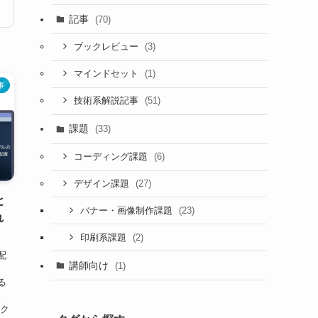
記事
(70)
(3)
ブックレビュー
(1)
マインドセット
事
(51)
技術系解説記事
課題
(33)
(6)
コーディング課題
(27)
デザイン課題
と
(23)
バナー・画像制作課題
れ
(2)
印刷系課題
配
講師向け
(1)
る
。
スク