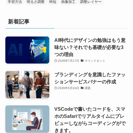
学習方法
明るさ調整
時短
画像加工
調整レイヤー
新着記事
AI時代にデザインの勉強はもう意
味ない？それでも基礎が必要な3
つの理由
2026年7月17日
マインドセット
ブランディングを意識したファッ
ションサービスバナーの作成
2026年5月24日
課題
VSCodeで書いたコードを、スマ
ホのSafariでリアルタイムにプレ
ビューしながらコーディングがで
きます。