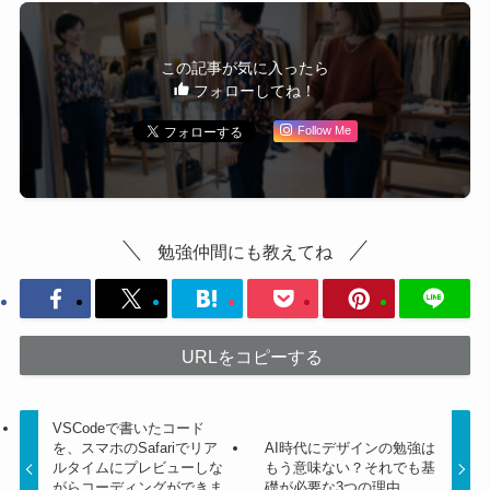
この記事が気に入ったら
フォローしてね！
Follow Me
勉強仲間にも教えてね
URLをコピーする
VSCodeで書いたコード
を、スマホのSafariでリア
AI時代にデザインの勉強は
ルタイムにプレビューしな
もう意味ない？それでも基
がらコーディングができま
礎が必要な3つの理由