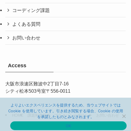
コーディング課題
よくある質問
お問い合わせ
Access
大阪市
浪速区難波中2丁目7-16
シティ松本503
号室
〒
556-0011
よりよいエクスペリエンスを提供するため、当ウェブサイトでは
Cookie を使用しています。引き続き閲覧する場合、Cookie の使用
HOME
課題利用規約
プライバシーポリシー
お問い合わせ
を承諾したものとみなされます。
OK
©
Web鍛（うぇぶたん）.