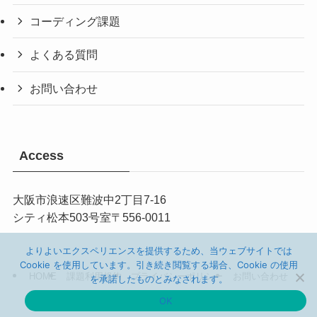
コーディング課題
よくある質問
お問い合わせ
Access
大阪市
浪速区難波中2丁目7-16
シティ松本503
号室
〒
556-0011
よりよいエクスペリエンスを提供するため、当ウェブサイトでは
Cookie を使用しています。引き続き閲覧する場合、Cookie の使用
HOME
課題利用規約
プライバシーポリシー
お問い合わせ
を承諾したものとみなされます。
OK
©
Web鍛（うぇぶたん）.