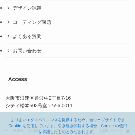
デザイン課題
コーディング課題
よくある質問
お問い合わせ
Access
大阪市
浪速区難波中2丁目7-16
シティ松本503
号室
〒
556-0011
よりよいエクスペリエンスを提供するため、当ウェブサイトでは
Cookie を使用しています。引き続き閲覧する場合、Cookie の使用
HOME
課題利用規約
プライバシーポリシー
お問い合わせ
を承諾したものとみなされます。