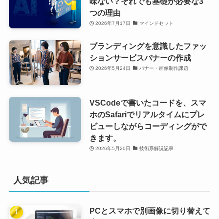
味ない？それでも基礎が必要な3
つの理由
2026年7月17日
マインドセット
ブランディングを意識したファッ
ションサービスバナーの作成
2026年5月24日
バナー・画像制作課題
VSCodeで書いたコードを、スマ
ホのSafariでリアルタイムにプレ
ビューしながらコーディングがで
きます。
2026年5月20日
技術系解説記事
人気記事
PCとスマホで別画像に切り替えて