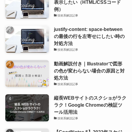
表示したい（HTML/CSSコード
例）
技術系解説記事
justify-content: space-between
の最後の行を左寄せにしたい時の
対処方法
技術系解説記事
動画解説付き｜Illustratorで図形
の色が変わらない場合の原因と対
処方法
技術系解説記事
縦長WEBサイトのスクショがラク
ラク！Google Chromeの検証ツ
ール活用法
技術系解説記事