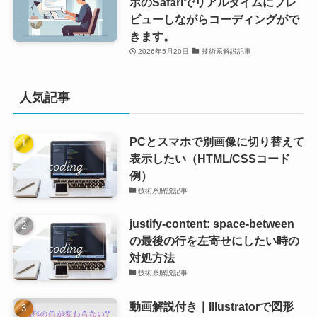
ホのSafariでリアルタイムにプレ
ビューしながらコーディングがで
きます。
2026年5月20日
技術系解説記事
人気記事
PCとスマホで別画像に切り替えて
表示したい（HTML/CSSコード
例）
技術系解説記事
justify-content: space-between
の最後の行を左寄せにしたい時の
対処方法
技術系解説記事
動画解説付き｜Illustratorで図形