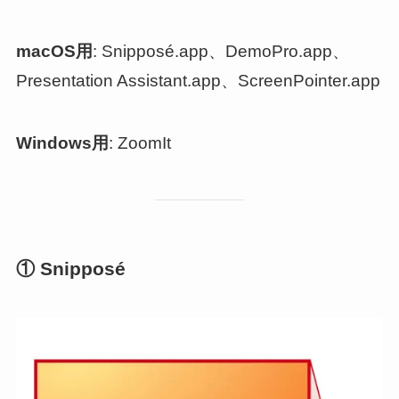
macOS用
: Snipposé.app、DemoPro.app、
Presentation Assistant.app、ScreenPointer.app
Windows用
: ZoomIt
① Snipposé