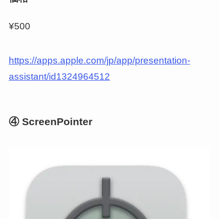
¥500
https://apps.apple.com/jp/app/presentation-
assistant/id1324964512
④ ScreenPointer